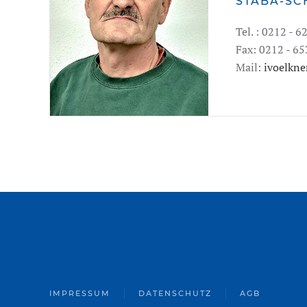
STABA-S
Tel. : 0212 - 
Fax: 0212 - 6
Mail:
ivoelkn
IMPRESSUM
DATENSCHUTZ
AGB