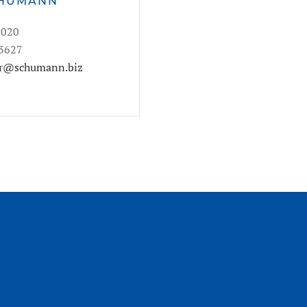
CHUMANN
62020
53627
er@schumann.biz