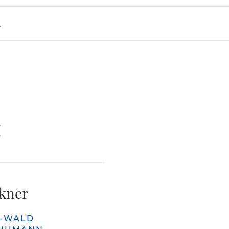
.
:
lkner
N-WALD