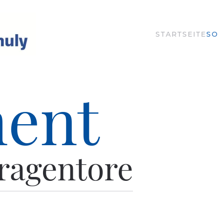
STARTSEITE
SO
ment
agentore